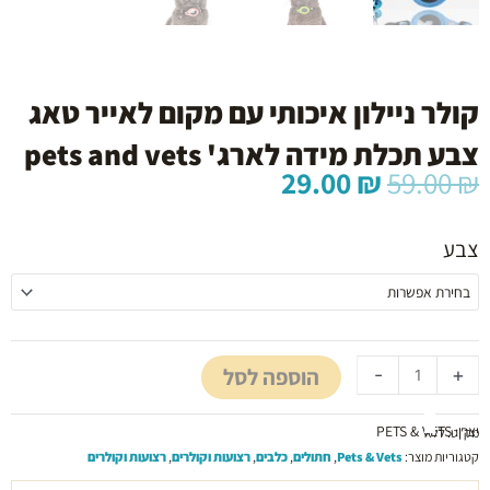
קולר ניילון איכותי עם מקום לאייר טאג
צבע תכלת מידה לארג' pets and vets
המחיר
המחיר
29.00
₪
59.00
₪
המקורי
הנוכחי
כמות
היה:
הוא:
של
צבע
29.00 ₪.
59.00 ₪.
קולר
ניילון
איכותי
עם
מקום
הוספה לסל
-
+
לאייר
טאג
צבע
יצרן: PETS & VETS
מק"ט:
ללא
תכלת
קטגוריות מוצר:
Pets & Vets
,
חתולים
,
כלבים
,
רצועות וקולרים
,
רצועות וקולרים
מידה