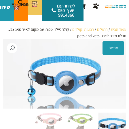
ילוג
לתוכן
חנות
עגלת
לשיחה עם
שירות
תוכן
יועץ 050-
קניות
9914866
עמוד הבית
/
חתולים
/
רצועות וקולרים
/ קולר ניילון איכותי עם מקום לאייר טאג צבע
תכלת מידה לארג' pets and vets
מבצע!