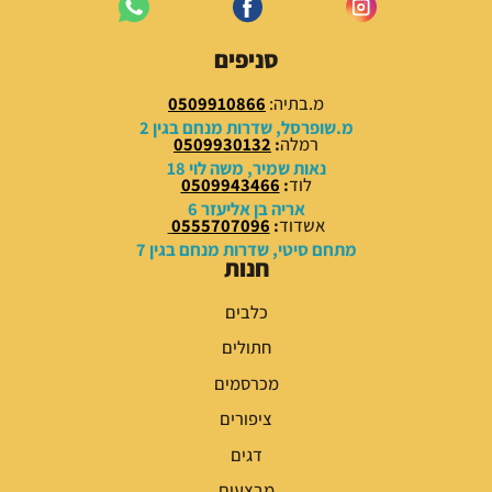
3
7
9
9
סניפים
.
.
0
0
מ.בתיה:
0509910866
0
0
מ.שופרסל, שדרות מנחם בגין 2
רמלה
:
0509930132
₪
₪
נאות שמיר, משה לוי 18
לוד
:
0509943466
.
.
אריה בן אליעזר 6
אשדוד
:
0555707096
מתחם סיטי, שדרות מנחם בגין 7
חנות
כלבים
חתולים
מכרסמים
ציפורים
דגים
מבצעים