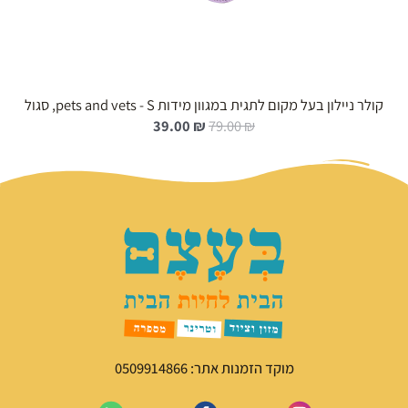
קולר ניילון בעל מקום לתגית במגוון מידות pets and vets - S, סגול
ה
ה
39.00
₪
79.00
₪
מ
מ
ח
ח
י
י
ר
ר
ה
ה
מ
נ
ק
ו
ו
כ
ר
ח
י
י
ה
ה
י
ו
מוקד הזמנות אתר: 0509914866
ה
א
:
: