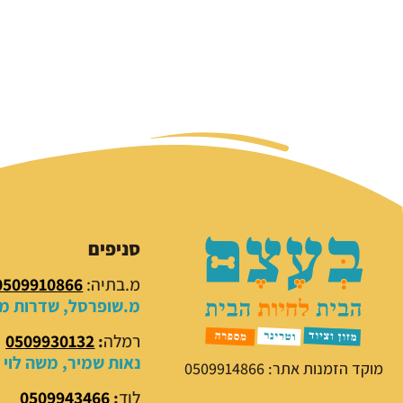
סניפים
מ.בתיה:
0509910866
מ.שופרסל, שדרות מנח
רמלה
:
0509930132
נאות שמיר, משה לוי 18
מוקד הזמנות אתר: 0509914866
לוד
:
0509943466