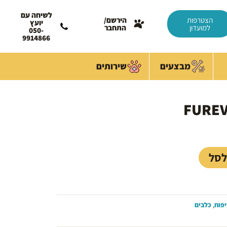
לשיחה עם
הצטרפות
הירשם/
יועץ
למועדון
התחבר
050-
9914866
מבצעים
שירותים
מחיר
נוכחי
וא:
39.00 
לסל
פוח
,
כלבים