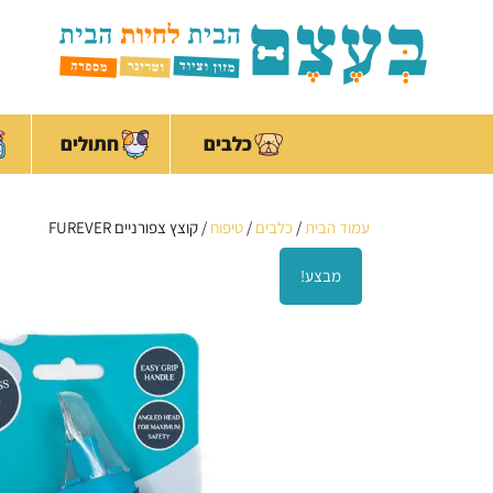
ילוג
לתוכן
תוכן
כלבים
חתולים
עמוד הבית
/
כלבים
/
טיפוח
/ קוצץ צפורניים FUREVER
מבצע!