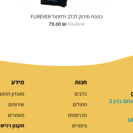
כפפת סירוק לכלב ולחתול FUREVER
ה
ה
79.00
₪
89.00
₪
מ
מ
ח
ח
י
י
ר
ר
ה
ה
מ
נ
ק
ו
ו
כ
חנות
מידע
ר
ח
כלבים
מועדון ההטב
י
י
ם בגין 2
ה
ה
חתולים
שירותים
י
ו
מכרסמים
מאמרים
ה
א
:
:
ציפורים
תקנון רכיש
7
8