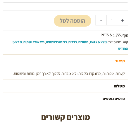
קערות
אוכל
ושתייה
הוספה לסל
-
+
איכותיות
לחיות
מחמד
יצרן: PETS & VETS
מק"ט:
ללא
pets
קטגוריות מוצר:
Pets & Vets
,
חתולים
,
כלבים
,
כלי אוכל ושתיה
,
כלי אוכל ושתיה
,
מבצעי
and
החודש
vets
תיאור
קערות איכותיות, מתנקות בקלות ולא צוברות לכלוך לאורך זמן. נוחות ופשוטות.
משלוח
פרטים נוספים
מוצרים קשורים