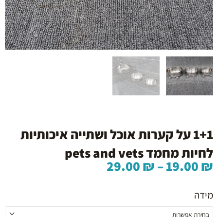
1+1 על קערות אוכל ושתייה איכותיות
לחיות מחמד pets and vets
טווח
29.00
₪
–
19.00
₪
מחירים:
כמות
של
מידה
עד
1+1
על