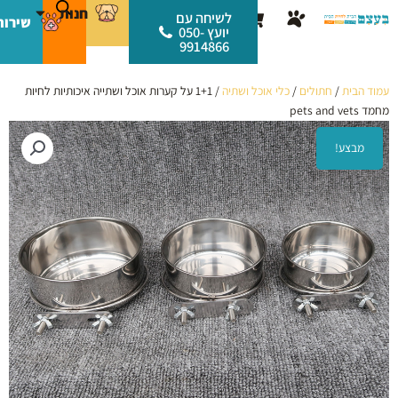
ילוג
לתוכן
חנות
עגלת
לשיחה עם
שירות
תוכן
יועץ 050-
קניות
9914866
עמוד הבית
/
חתולים
/
כלי אוכל ושתיה
/ 1+1 על קערות אוכל ושתייה איכותיות לחיות
מחמד pets and vets
מבצע!