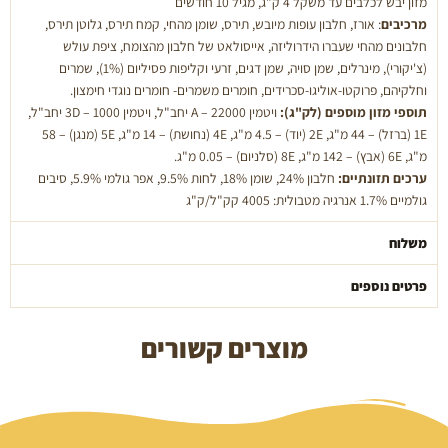
מזון יבש לכלבים עד משקל 4 ק"ג, מגיל 10 חודשים
ק''ג
מרכיבים
: אורז, חלבון עופות מיובש, תירס, שומן מהחי, קמח תירס, גלוטן תירס,
חלבונים מהחי שעברו הידרוליזה, אייסולאט של חלבון מהצומח, ציפת עולש
(צ'יקורי), מינרלים, שמן סויה, שמן דגים, זרעי וקליפות פסיליום (1%), שמרים
וחלקיהם, פרוקטו-אוליגו-סכרידים, חומרים משמרים- חומרים נוגדי חימצון.
תוספי מזון מוספים (לק"ג):
ויטמין A – 22000 יחב"ל, ויטמין 3D – 1000 יחב"ל,
1E (ברזל) – 44 מ"ג, 2E (יוד) – 4.5 מ"ג, 4E (נחושת) – 14 מ"ג, 5E (מנגן) – 58
מ"ג, 6E (אבץ) – 142 מ"ג, 8E (סלניום) – 0.05 מ"ג.
ערכים תזונתיים:
חלבון 24%, שומן 18%, לחות 9.5%, אפר גולמי 5.9%, סיבים
גולמיים 1.7% אנרגיה מטבולית: 4005 קק"ל/ק"ג
משלוח
פרטים נוספים
מוצרים קשורים