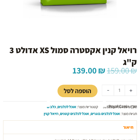
רויאל קנין אקסטרה סמול XS אדולט 3
ק"ג
המחיר
המחיר
139.00
₪
159.00
₪
המקורי
הנוכחי
כמות
היה:
הוא:
של
139.00 ₪.
159.00 ₪.
הוספה לסל
-
+
רויאל
קנין
יצרן: Royal Canin
אקסטרה
מק"ט:
3182550793735
קטגוריות מוצר:
אוכל לכלבים
,
כלבים
סמול
תגיות מוצר:
אוכל לכלבים בוגרים
,
אוכל לכלבים קטנים
,
רויאל קנין
XS
אדולט
תיאור
3