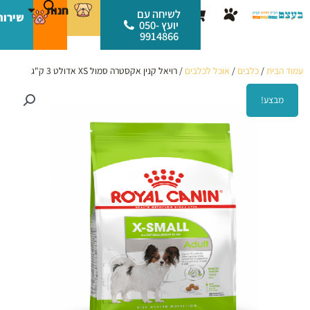
ילוג
לתוכן
חנות
עגלת
לשיחה עם
שירות
תוכן
יועץ 050-
קניות
9914866
עמוד הבית
/
כלבים
/
אוכל לכלבים
/ רויאל קנין אקסטרה סמול XS אדולט 3 ק"ג
מבצע!