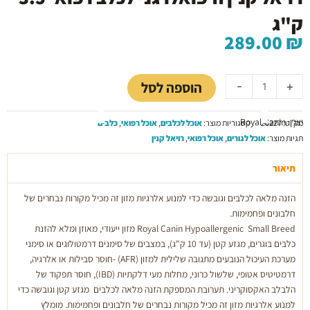
ק"ג
289.00
₪
כמות
של
הוספה לסל
-
+
רויאל
קנין
יצרן: Royal Canin
היפואלרגני
מק"ט:
26227
קטגוריות מוצר:
אוכל לכלבים
,
אוכל רפואי
,
כלבים
לכלב
תגיות מוצר:
אוכל לגורים
,
אוכל רפואי
,
רויאל קנין
רפואי
3.5
תיאור
ק"ג
הזנה מלאה לכלבים וגובשה כדי למנוע אלרגיות מזון זה מכיל מקורות נבחרים של
חלבונים ופחמימות.
Royal Canin Hypoallergenic Small Breed מזון ייעודי, מאוזן ומלא להזנת
כלבים בוגרים, מגזע קטן (עד 10 ק"ג), במצבים של סימנים דרמטולוגים או סימני
מערכת העיכול הנובעים מתגובה שלילית למזון (AFR) -חוסר סבילות או אלרגיה,
דרמטיטיס אטופי, שלשול כרוני, מחלות מעי דלקתיות (IBD), חוסר תפקוד של
הלבלב האקסוקריני. תערובת המספקת הזנה מלאה לכלבים מגזע קטן וגובשה כדי
למנוע אלרגיות מזון זה מכיל מקורות נבחרים של חלבונים ופחמימות. מומלץ