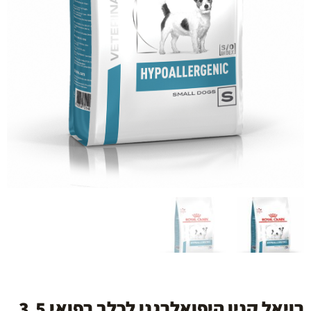
רויאל קנין היפואלרגני לכלב רפואי 3.5