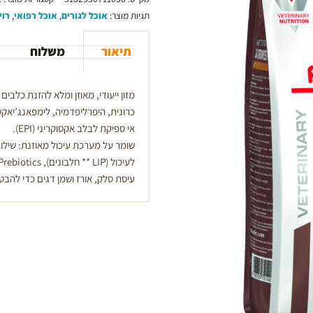
דל
תגיות מוצר:
אוכל לגורים
,
אוכל רפואי
,
רוי
שומן
לכלב
תיאור
משלוח
3.5
קילו
מזון ייעודי, מאוזן ומלא להזנת כלבי
כרונית, היפרליפדמיה, לימפאנג’יאקט
אי ספיקת לבלב אקסוקריני (
EPI
).
שומר על מערכת עיכול מאוזנת: שילו
עיסת סלק, אורז ושמן דגים כדי להבט