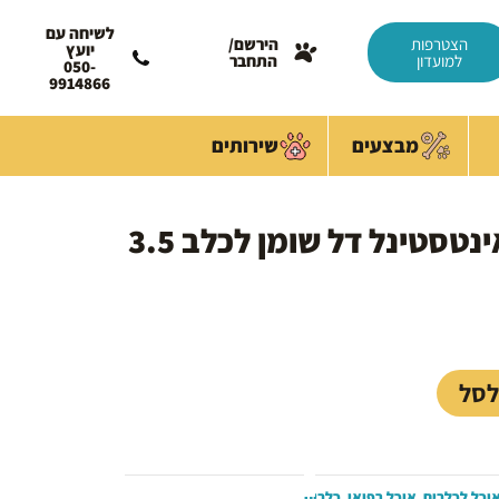
לשיחה עם
הצטרפות
הירשם/
יועץ
למועדון
התחבר
050-
9914866
מבצעים
שירותים
רויאל קנין גסטרו אינטסטינל דל שומן לכלב 3.5
לסל
וכל לכלבים
,
אוכל רפואי
,
כלבים