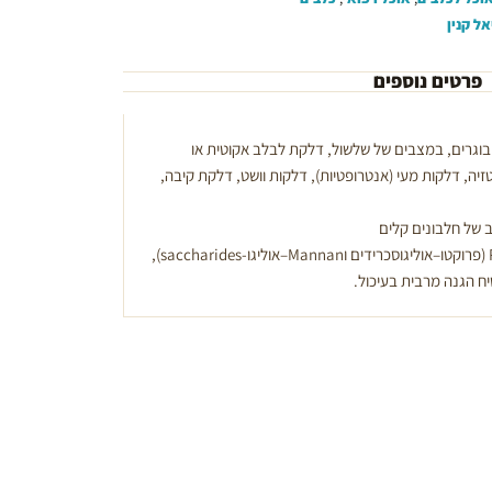
אל קנין
פרטים נוספים
ם בוגרים, במצבים של שלשול, דלקת לבלב אקוטית או
זיה, דלקות מעי (אנטרופטיות), דלקות וושט, דלקת קיבה,
ב של חלבונים קלים
לעיכול (LIP ** חלבונים), Prebiotics (פרוקטו–אוליגוסכרידים וMannan–אוליגו-saccharides),
יח הגנה מרבית בעיכול.