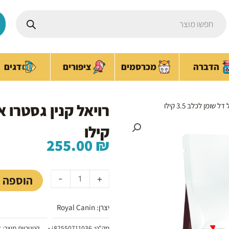
Products
search
ציפורים
הדברה
מכרסמים
דגים
ומן לכלב 3.5 קילו
קילו
255.00
₪
כמות
של
הוספה 
-
+
רויאל
קנין
יצרן: Royal Canin
גסטרו
אינטסטינל
מק"ט:
3182550711036
קטגוריות מוצר:
א