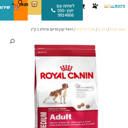
ילוג
לתוכן
חנות
עגלת
לשיחה עם
שירות
תוכן
יועץ 050-
קניות
9914866
עמוד הבית
/
כלבים
/
אוכל לכלבים
/ רויאל קנין מדיום אדולט 1 ק"ג