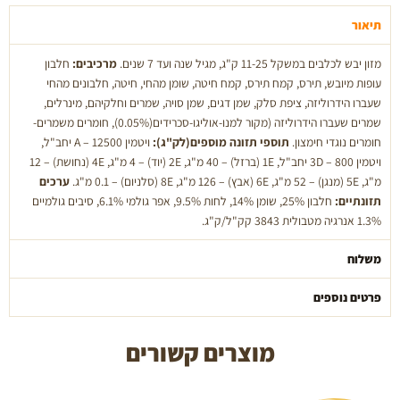
1
ק''ג
תיאור
מזון יבש לכלבים במשקל 11-25 ק"ג, מגיל שנה ועד 7 שנים.
מרכיבים:
חלבון
עופות מיובש, תירס, קמח תירס, קמח חיטה, שומן מהחי, חיטה, חלבונים מהחי
שעברו הידרוליזה, ציפת סלק, שמן דגים, שמן סויה, שמרים וחלקיהם, מינרלים,
שמרים שעברו הידרוליזה (מקור למנו-אוליגו-סכרידים(0.05%), חומרים משמרים-
חומרים נוגדי חימצון.
תוספי תזונה מוספים(לק"ג):
ויטמין A – 12500 יחב"ל,
ויטמין 3D – 800 יחב"ל, 1E (ברזל) – 40 מ"ג, 2E (יוד) – 4 מ"ג, 4E (נחושת) – 12
מ"ג, 5E (מנגן) – 52 מ"ג, 6E (אבץ) – 126 מ"ג, 8E (סלניום) – 0.1 מ"ג.
ערכים
תזונתיים:
חלבון 25%, שומן 14%, לחות 9.5%, אפר גולמי 6.1%, סיבים גולמיים
1.3% אנרגיה מטבולית 3843 קק"ל/ק"ג.
משלוח
פרטים נוספים
מוצרים קשורים