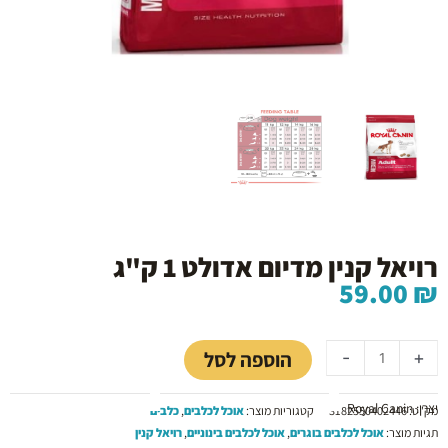
רויאל קנין מדיום אדולט 1 ק"ג
59.00
₪
כמות
של
הוספה לסל
-
+
רויאל
קנין
יצרן: Royal Canin
מדיום
מק"ט:
3182550402446
קטגוריות מוצר:
אוכל לכלבים
,
כלבים
אדולט
תגיות מוצר:
אוכל לכלבים בוגרים
,
אוכל לכלבים בינוניים
,
רויאל קנין