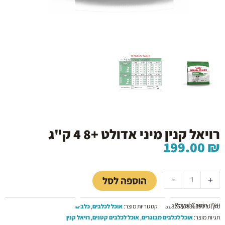
רויאל קנין מיני אדולט +8 4 ק"ג
199.00
₪
כמות
של
הוספה לסל
-
+
רויאל
קנין
יצרן: Royal Canin
מיני
מק"ט:
3182550831390
קטגוריות מוצר:
אוכל לכלבים
,
כלבים
אדולט
תגיות מוצר:
אוכל לכלבים מבוגרים
,
אוכל לכלבים קטנים
,
רויאל קנין