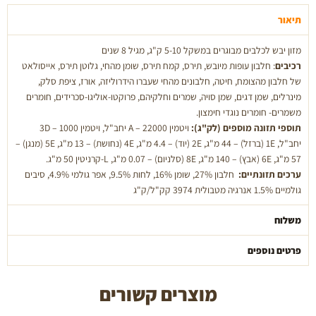
+8
4
תיאור
ק''ג
מזון יבש לכלבים מבוגרים במשקל 5-10 ק"ג, מגיל 8 שנים
רכיבים
: חלבון עופות מיובש, תירס, קמח תירס, שומן מהחי, גלוטן תירס, אייסולאט
של חלבון מהצומח, חיטה, חלבונים מהחי שעברו הידרוליזה, אורז, ציפת סלק,
מינרלים, שמן דגים, שמן סויה, שמרים וחלקיהם, פרוקטו-אוליגו-סכרידים, חומרים
משמרים- חומרים נוגדי חימצון.
תוספי תזונה מוספים (לק"ג):
ויטמין A – 22000 יחב"ל, ויטמין 3D – 1000
יחב"ל, 1E (ברזל) – 44 מ"ג, 2E (יוד) – 4.4 מ"ג, 4E (נחושת) – 13 מ"ג, 5E (מנגן) –
57 מ"ג, 6E (אבץ) – 140 מ"ג, 8E (סלניום) – 0.07 מ"ג, L-קרניטין 50 מ"ג.
ערכים תזונתיים:
חלבון 27%, שומן 16%, לחות 9.5%, אפר גולמי 4.9%, סיבים
גולמיים 1.5% אנרגיה מטבולית 3974 קק"ל/ק"ג
משלוח
פרטים נוספים
מוצרים קשורים