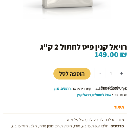
רויאל קנין פיט לחתול 2 ק"ג
149.00
₪
כמות
של
הוספה לסל
-
+
רויאל
קנין
יצרן: Royal Canin
פיט
מק"ט:
3182550702201
קטגוריות מוצר:
חתולים
,
מזון
לחתול
תגיות מוצר:
אוכל לחתולים
,
רויאל קנין
2
ק''ג
תיאור
מזון יבש לחתולים פעילים, מעל גיל שנה
מרכיבים:
חלבון עופות מיובש, אורז, חיטה, תירס, שומן מהחי, חלבון חזיר מיובש,