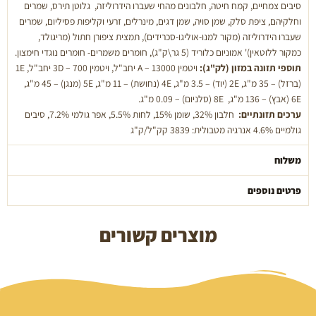
סיבים צמחיים, קמח חיטה, חלבונים מהחי שעברו הידרוליזה, גלוטן תירס, שמרים
וחלקיהם, ציפת סלק, שמן סויה, שמן דגים, מינרלים, זרעי וקליפות פסיליום, שמרים
שעברו הידרוליזה (מקור למנו-אוליגו-סכרידים), תמצית ציפורן חתול (מריגולד,
כמקור ללוטאין)' אמוניום כלוריד (5 גר\ק"ג), חומרים משמרים- חומרים נוגדי חימצון.
תוספי תזונה במזון (לק"ג):
ויטמין A – 13000 יחב"ל, ויטמין 3D – 700 יחב"ל, 1E
(ברזל) – 35 מ"ג, 2E (יוד) – 3.5 מ"ג, 4E (נחושת) – 11 מ"ג, 5E (מנגן) – 45 מ"ג,
6E (אבץ) – 136 מ"ג, 8E (סלניום) – 0.09 מ"ג.
ערכים תזונתיים:
חלבון 32%, שומן 15%, לחות 5.5%, אפר גולמי 7.2%, סיבים
גולמיים 4.6% אנרגיה מטבולית: 3839 קק"ל/ק"ג
משלוח
פרטים נוספים
מוצרים קשורים