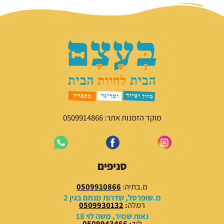
ח
ח
י
י
ר
ר
ה
ה
מ
נ
ק
ו
ו
כ
ר
ח
י
י
ה
ה
י
ו
מוקד הזמנות אתר: 0509914866
ה
א
:
:
5
6
5
5
סניפים
.
.
0
0
מ.בתיה:
0509910866
0
0
מ.שופרסל, שדרות מנחם בגין 2
רמלה
:
0509930132
₪
₪
נאות שמיר, משה לוי 18
לוד
:
0509943466