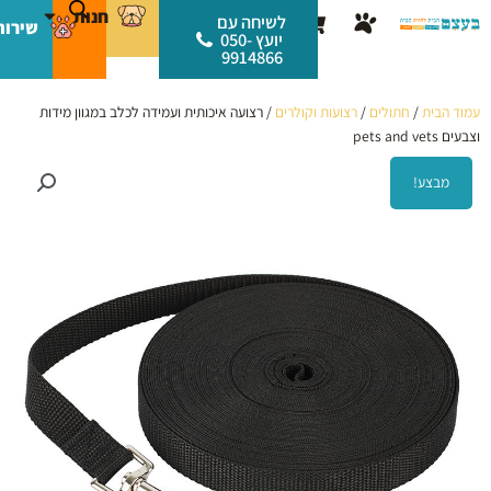
ילוג
לתוכן
חנות
עגלת
לשיחה עם
שירות
תוכן
יועץ 050-
קניות
9914866
עמוד הבית
/
חתולים
/
רצועות וקולרים
/ רצועה איכותית ועמידה לכלב במגוון מידות
וצבעים pets and vets
מבצע!