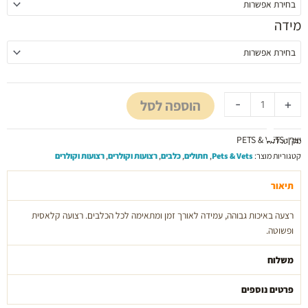
ועמידה
מידה
לכלב
במגוון
מידות
וצבעים
pets
הוספה לסל
-
+
and
vets
יצרן: PETS & VETS
מק"ט:
ללא
קטגוריות מוצר:
Pets & Vets
,
חתולים
,
כלבים
,
רצועות וקולרים
,
רצועות וקולרים
תיאור
רצעה באיכות גבוהה, עמידה לאורך זמן ומתאימה לכל הכלבים. רצועה קלאסית
ופשוטה.
משלוח
פרטים נוספים