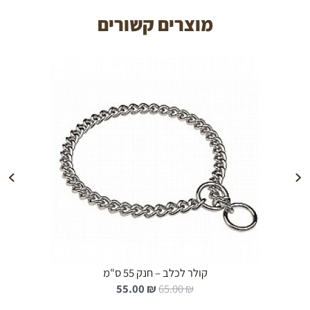
מוצרים קשורים
הוספה לעגלה
קולר לכלב – חנק 55 ס"מ
ה
ה
55.00
₪
65.00
₪
מ
מ