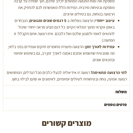
מספקת את טווח התנועה המושלם לכלב שלכם, תוך שמירה על קרבה
מספקת ובטיחות מירבית. המידות הללו מאפשרות לכם להחזיק את
הרצועה בנוחות, גם בטיולים ארוכים.
עיצוב ייחודי:
הרצועה נשלחת ב-
5 דגמים שונים ומגוונים
, הנבחרים
באופן אקראי מתוך המלאי הקיים. כל דגם מציע מראה ייחודי שיכול
להתאים לאופי ולסגנון שלכם ושל כלבכם. איזו רצועה אתם תקבלו? זו
הפתעה:)
עמידות לאורך זמן:
הרצועה מיוצרת מחומרים חזקים ועמידים בפני בלאי,
מה שמבטיח שתשמש אתכם נאמנה לאורך זמן רב, גם בשימוש יומיומי
ובתנאים שונים.
למי הרצועה מתאימה?
רצועה זו אידיאלית לבעלי כלבים מכל הגדלים, המחפשים
רצועה אמינה, נוחה ובטיחותית לטיולים יומיומיים, לאימונים או סתם לבילוי בחוץ.
משלוח
פרטים נוספים
מוצרים קשורים