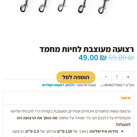
רצועה מעוצבת לחיות מחמד
המחיר
המחיר
49.00
₪
59.00
₪
המקורי
הנוכחי
כמות
היה:
הוא:
של
49.00 ₪.
59.00 ₪.
הוספה לסל
-
+
רצועה
מק"ט:
0749460778417
קטגוריות מוצר:
כלבים
,
רצועות וקולרים
מעוצבת
לחיות
תיאור
מחמד
הרצועה עשויה מחומרים איכותיים ועמידים, ומעוצבת בקפידה כדי להבטיח שליטה
מקסימלית על כלבכם תוך כדי שמירה על נוחותו.
מה הופך את הרצועה הזו
למעולה?
מידות אידיאליות:
באורך של
120 ס"מ
וברוחב של
2.5 ס"מ
, הרצועה