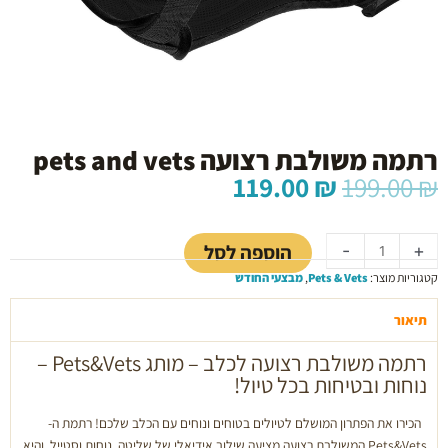
רתמה משולבת רצועה pets and vets
המחיר
המחיר
119.00
₪
199.00
₪
המקורי
הנוכחי
כמות
היה:
הוא:
של
119.00 ₪.
199.00 ₪.
הוספה לסל
-
+
רתמה
קטגוריות מוצר:
Pets & Vets
,
מבצעי החודש
משולבת
רצועה
תיאור
pets
and
רתמה משולבת רצועה לכלב – מותג Pets&Vets –
vets
נוחות ובטיחות בכל טיול!
הכירו את הפתרון המושלם לטיולים בטוחים ונוחים עם הכלב שלכם! רתמת ה-
Pets&Vets המשולבת רצועה מציעה שילוב אידיאלי של שליטה, נוחות וסטייל, והיא