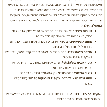
זמינה עכשיו במחיר מיוחד! הרתמה עוצבה בקפידה כדי להבטיח התאמה מושלמת
לגוף הכלב, למנוע לחץ על הצוואר ולאפשר תנועה חופשית וטבעית. הרצועה
המשולבת מספקת שליטה אופטימלית ומונעת משיכות פתאומיות, מה שהופך כל
טיול לחוויה נעימה יותר עבורכם ועבור חברכם הפרוותי.
למה תאהבו את הרתמה
המשולבת שלנו?
בטיחות מירבית:
עיצוב ארגונומי המפזר את הלחץ באופן שווה על גוף
הכלב, מונע פגיעה בצוואר ומספק שליטה בטוחה.
נוחות אולטימטיבית:
עשויה מחומרים רכים ונושמים, המבטיחים נוחות
מירבית לכלב גם בטיולים ארוכים.
שליטה מלאה:
הרצועה המשולבת מאפשרת שליטה קלה ויעילה, אידיאלית
לאילוף ולטיולים יומיומיים.
איכות מבית Pets&Vets:
מותג אמין ומוכר בתחום ציוד לחיות מחמד,
המבטיח עמידות ואיכות לאורך זמן.
עיצוב אלגנטי:
מראה מודרני ונקי שמשתלב נהדר עם כל כלב.
מחיר שלא תרצו לפספס:
רק 119 ₪ במקום 180 ₪!
(מחיר מלא
משוער)
השקיעו בטיולים מהנים ובטוחים יותר עם הרתמה המשולבת רצועה של Pets&Vets
– כי מגיע לכלב שלכם את הטוב ביותר!