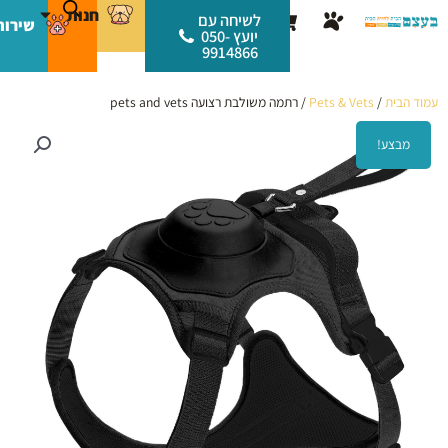
ילוג
לתוכן
חנות
עגלת
לשיחה עם
שירות
תוכן
יועץ 050-
קניות
9914866
עמוד הבית
/
Pets & Vets
/ רתמה משולבת רצועה pets and vets
מבצע!