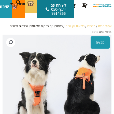
ילוג
לתוכן
חנות
עגלת
לשיחה עם
שירות
תוכן
יועץ 050-
קניות
9914866
עמוד הבית
/
כלבים
/
רצועות וקולרים
/ רתמות גוף חזקות איכותיות לכלבים גדולים
pets and vets
מבצע!