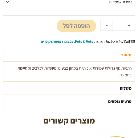
חזקות
איכותיות
לכלבים
הוספה לסל
-
+
גדולים
pets
and
יצרן: PETS & VETS
מק"ט:
ללא
קטגוריות מוצר:
Pets & Vets
,
כלבים
,
רצועות וקולרים
vets
תיאור
רתמות גוף גדולות עמידות איכותיות במגוון צבעים. מיועדות לכלבים ומסייעות
בתמיכה.
משלוח
פרטים נוספים
מוצרים קשורים