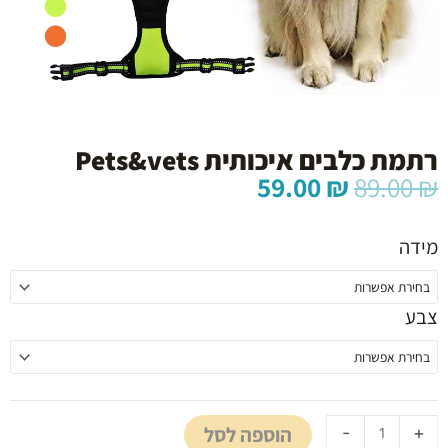
רתמת כלבים איכותית Pets&vets
המחיר
המחיר
59.00
₪
89.00
₪
המקורי
הנוכחי
כמות
היה:
הוא:
של
מידה
59.00 ₪.
89.00 ₪.
רתמת
כלבים
איכותית
צבע
Pets&vets
הוספה לסל
-
+