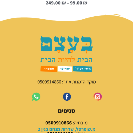
ט
249.00
₪
–
99.00
₪
ו
ו
ח
מ
ח
י
ר
י
ם
:
9
מוקד הזמנות אתר: 0509914866
9
.
0
0
סניפים
₪
מ.בתיה:
0509910866
מ.שופרסל, שדרות מנחם בגין 2
ע