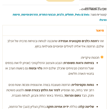
יצרן: PETS&VETS
מק"ט:
749460776536-2
קטגוריות מוצר:
Pets & Vets
,
חתולים
,
כלבים
,
מבצעי החודש
,
מזרנים ומיטות
,
מיטות
ואיגלו
תיאור
זוהי
רתמת כלבים מקצועית ועמידה
שתוכננה לנוחות ובטיחות מרבית של הכלב
שלכם. הרתמה אידיאלית לטיולים יומיומיים ופעילויות בחוץ.
תכונות עיקריות:
בטיחות וראות משופרת:
הצבע והעיצוב הרפלקטיבי (שניתן לראות בפסים
שעל הרתמה) מבטיחים שהכלב שלכם יהיה
גלוי ובטוח
גם בשעות הערב או
בתנאי תאורה חלשים.
נוחות מקסימלית:
הרתמה מעוצבת בצורה ארגונומית ומכסה שטח פנים
רחב יותר בחזה, מה שמסייע
לפזר את הלחץ בצורה שווה
ולמנוע משיכות
וחנק. הבד
נושם ומרופד
, במיוחד באזור החזה והבטן, לנוחות מוגברת.
שליטה קלה:
כוללת
ידית אחיזה חזקה
בחלק העליון (הגב) של הרתמה,