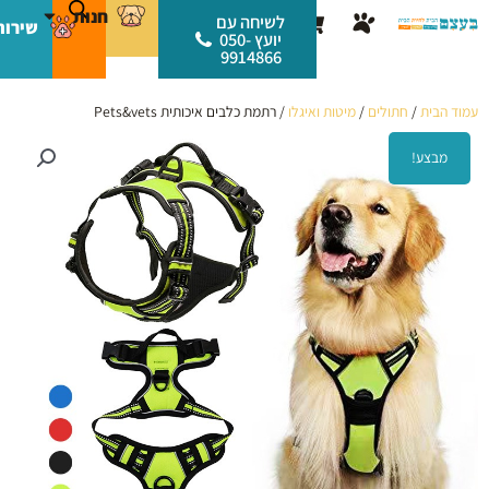
ילוג
לתוכן
חנות
עגלת
לשיחה עם
שירות
תוכן
יועץ 050-
קניות
9914866
עמוד הבית
/
חתולים
/
מיטות ואיגלו
/ רתמת כלבים איכותית Pets&vets
מבצע!