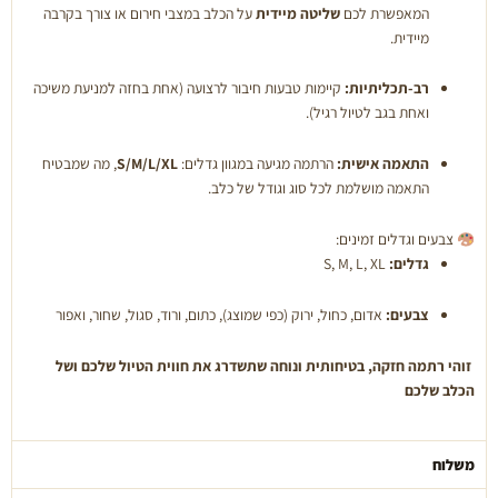
המאפשרת לכם
שליטה מיידית
על הכלב במצבי חירום או צורך בקרבה
מיידית.
רב-תכליתיות:
קיימות טבעות חיבור לרצועה (אחת בחזה למניעת משיכה
ואחת בגב לטיול רגיל).
התאמה אישית:
הרתמה מגיעה במגוון גדלים:
S/M/L/XL
, מה שמבטיח
התאמה מושלמת לכל סוג וגודל של כלב.
צבעים וגדלים זמינים:
גדלים:
S, M, L, XL
צבעים:
אדום, כחול, ירוק (כפי שמוצג), כתום, ורוד, סגול, שחור, ואפור
זוהי רתמה חזקה, בטיחותית ונוחה שתשדרג את חווית הטיול שלכם ושל
הכלב שלכם
משלוח