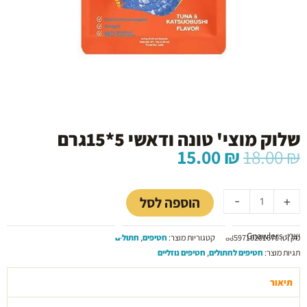
שלוק מוצי' טונה ודאשי 5*15גרם
המחיר
המחיר
15.00
₪
18.00
₪
המקורי
הנוכחי
כמות
היה:
הוא:
של
15.00 ₪.
18.00 ₪.
הוספה לסל
-
+
שלוק
מוצי'
יצרן: Gnawlers
טונה
מק"ט:
8859710201670
קטגוריות מוצר:
חטיפים
,
חתולים
ודאשי
תגיות מוצר:
חטיפים לחתולים
,
חטיפים נוזליים
5*15גרם
תיאור