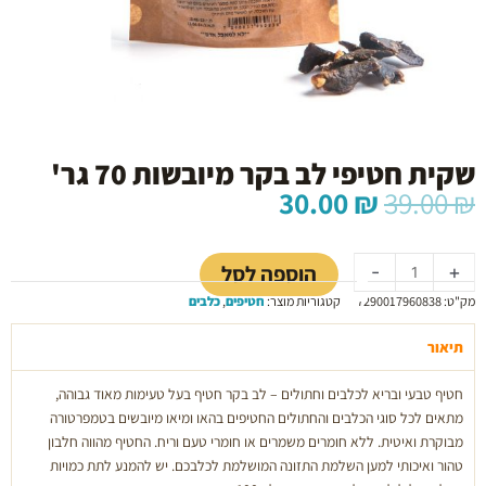
שקית חטיפי לב בקר מיובשות 70 גר'
המחיר
המחיר
30.00
₪
39.00
₪
המקורי
הנוכחי
כמות
היה:
הוא:
של
30.00 ₪.
39.00 ₪.
הוספה לסל
-
+
שקית
מק"ט:
7290017960838
קטגוריות מוצר:
חטיפים
,
כלבים
חטיפי
לב
תיאור
בקר
מיובשות
חטיף טבעי ובריא לכלבים וחתולים – לב בקר חטיף בעל טעימות מאוד גבוהה,
70
מתאים לכל סוגי הכלבים והחתולים החטיפים בהאו ומיאו מיובשים בטמפרטורה
גר'
מבוקרת ואיטית. ללא חומרים משמרים או חומרי טעם וריח. החטיף מהווה חלבון
טהור ואיכותי למען השלמת התזונה המושלמת לכלבכם. יש להמנע לתת כמויות