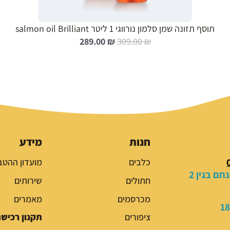
תוסף תזונה שמן סלמון נורווגי 1 ליטר salmon oil Brilliant
ה
ה
289.00
₪
309.00
₪
מ
מ
ח
ח
י
י
ר
ר
ה
ה
מ
נ
ק
ו
ו
כ
חנות
מידע
ר
ח
כלבים
מועדון ההטב
י
י
ם בגין 2
ה
ה
חתולים
שירותים
י
ו
מכרסמים
מאמרים
ה
א
:
:
ציפורים
תקנון רכיש
2
3