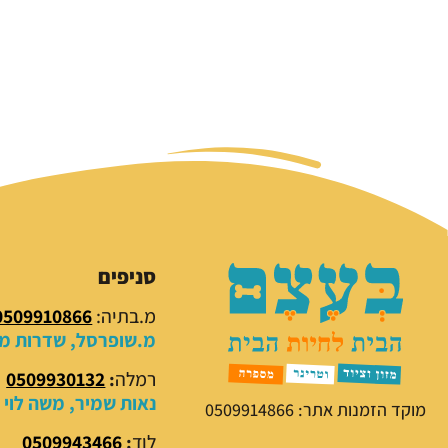
סניפים
מ.בתיה:
0509910866
מ.שופרסל, שדרות מנח
רמלה
:
0509930132
נאות שמיר, משה לוי 18
מוקד הזמנות אתר: 0509914866
לוד
:
0509943466