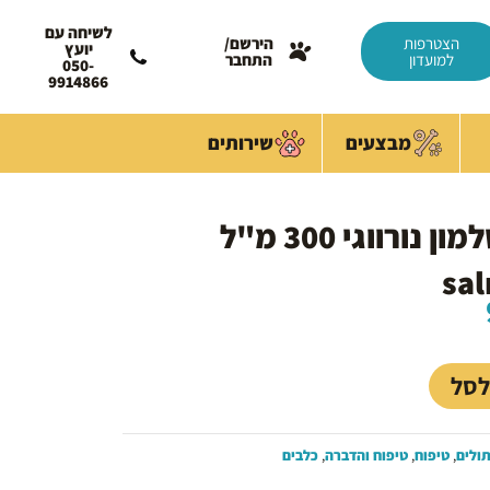
לשיחה עם
הצטרפות
הירשם/
יועץ
למועדון
התחבר
050-
9914866
מבצעים
שירותים
תוסף תזונה שמן סלמון נורווגי 300 מ"ל
sal
המחיר
הנוכחי
הוא:
99.00 ₪.
לסל
ולים
,
טיפוח
,
טיפוח והדברה
,
כלבים