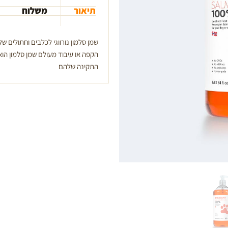
נורווגי
תיאור
משלוח
300
מ"ל
salmon
שמן סלמון נורווגי לכלבים וחתולים 
oil
הקפה או עיבוד מעולם שמן סלמון הוא
Brilliant
התקינה שלהם