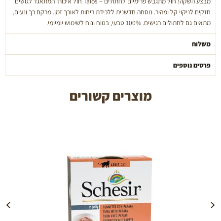
מבצע השקה! חול מתגבש פרימיום לחתולים – Talos חול איכותי המתאגד לגושים
ריח
חזקים לניקוי קל ומהיר. נוסחה חדשנית ללכידת ריחות לאורך זמן. מרקם רך ונעים,
תפוח
מתאים גם לחתולים רגישים. 100% טבעי, בטוח ונוח לשימוש יומיומי.
משלוח
פרטים נוספים
מוצרים קשורים
הוספה לעגלה