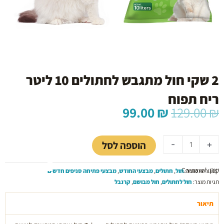
2 שקי חול מתגבש לחתולים 10 ליטר
ריח תפוח
המחיר
המחיר
99.00
₪
129.00
₪
המקורי
הנוכחי
כמות
היה:
הוא:
של
99.00 ₪.
129.00 ₪.
הוספה לסל
-
+
2
שקי
יצרן: Carnaval
חול
קטגוריות מוצר:
חול
,
חתולים
,
מבצעי החודש
,
מבצעי פתיחה סניפים חדשים
מתגבש
תגיות מוצר:
חול לחתולים
,
חול מבושם
,
קרנבל
לחתולים
10
תיאור
ליטר