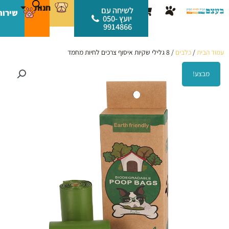
ילוג
לתוכן
חנות
עגלת
לשיחה עם
שירות
תוכן
יועץ 050-
קניות
9914866
עמוד הבית
/
כלבים
/ 8 גלילי שקיות איסוף צרכים לחיות מחמד
מבצע!