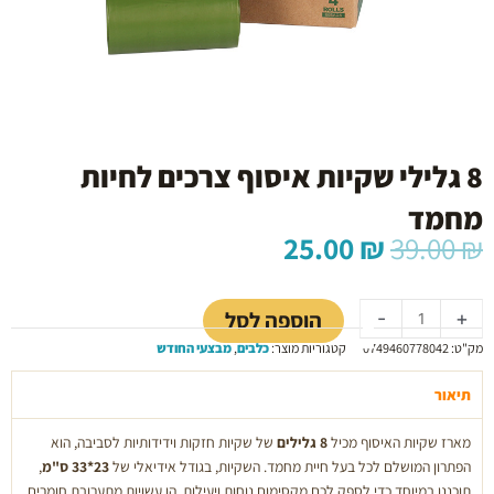
8 גלילי שקיות איסוף צרכים לחיות
מחמד
המחיר
המחיר
25.00
₪
39.00
₪
המקורי
הנוכחי
כמות
היה:
הוא:
של
25.00 ₪.
39.00 ₪.
הוספה לסל
-
+
8
מק"ט:
0749460778042
קטגוריות מוצר:
כלבים
,
מבצעי החודש
גלילי
שקיות
תיאור
איסוף
צרכים
מארז שקיות האיסוף מכיל
8 גלילים
של שקיות חזקות וידידותיות לסביבה, הוא
לחיות
הפתרון המושלם לכל בעל חיית מחמד. השקיות, בגודל אידיאלי של
23*33 ס"מ
,
מחמד
תוכננו במיוחד כדי לספק לכם מקסימום נוחות ויעילות. הן עשויות מתערובת חומרים