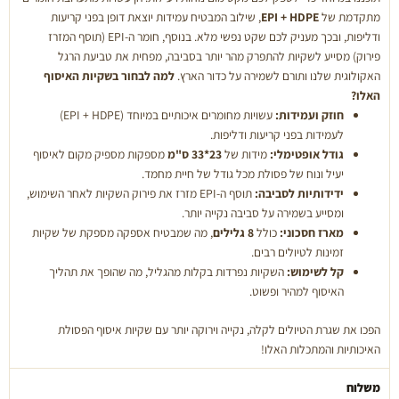
מתקדמת של
EPI + HDPE
, שילוב המבטיח עמידות יוצאת דופן בפני קריעות
ודליפות, ובכך מעניק לכם שקט נפשי מלא. בנוסף, חומר ה-EPI (תוסף המזרז
פירוק) מסייע לשקיות להתפרק מהר יותר בסביבה, מפחית את טביעת הרגל
האקולוגית שלנו ותורם לשמירה על כדור הארץ.
למה לבחור בשקיות האיסוף
האלו?
חוזק ועמידות:
עשויות מחומרים איכותיים במיוחד (EPI + HDPE)
לעמידות בפני קריעות ודליפות.
גודל אופטימלי:
מידות של
23*33 ס"מ
מספקות מספיק מקום לאיסוף
יעיל ונוח של פסולת מכל גודל של חיית מחמד.
ידידותיות לסביבה:
תוסף ה-EPI מזרז את פירוק השקיות לאחר השימוש,
ומסייע בשמירה על סביבה נקייה יותר.
מארז חסכוני:
כולל
8 גלילים
, מה שמבטיח אספקה מספקת של שקיות
זמינות לטיולים רבים.
קל לשימוש:
השקיות נפרדות בקלות מהגליל, מה שהופך את תהליך
האיסוף למהיר ופשוט.
הפכו את שגרת הטיולים לקלה, נקייה וירוקה יותר עם שקיות איסוף הפסולת
האיכותיות והמתכלות האלו!
משלוח