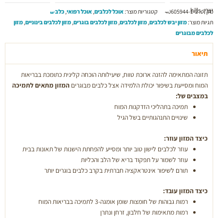
יצרן: hills
Hill's
מק"ט:
40605944-1-2
קטגוריות מוצר:
אוכל לכלבים
,
אוכל רפואי
,
כלבים
Prescription
תגיות מוצר:
מזון יבש לכלבים
,
מזון לכלבים
,
מזון לכלבים בוגרים
,
מזון לכלבים בינוניים
,
מזון
Diet
לכלבים מבוגרים
אייג'ינג
קייר
תיאור
לכלב
תזונה המתאימה להזנה ארוכת טווח, שיעילותה הוכחה קלינית כתומכת בבריאות
מבוגר,
המוח ומסייעת בשיפור יכולת הלמידה אצל כלבים מבוגרים
המזון מתאים לתמיכה
12
במצבים של:
ק"ג
תמיכה בתהליכי הזדקנות המוח
(עם
שינויים התנהגותיים בשל הגיל
עוף)
כיצד המזון עוזר:
עוזר לכלבים לישון טוב יותר ומסייע להפחתת הישנות של תאונות בבית
עוזר לשמור על תפקוד בריא של הלב והכליות
תורם לשיפור אינטראקציה חברתית בקרב כלבים בוגרים יותר
כיצד המזון עובד:
רמות גבוהות של חומצות שומן אומגה-3 לתמיכה בבריאות המוח
רמות מתאימות של חלבון, זרחן ונתרן