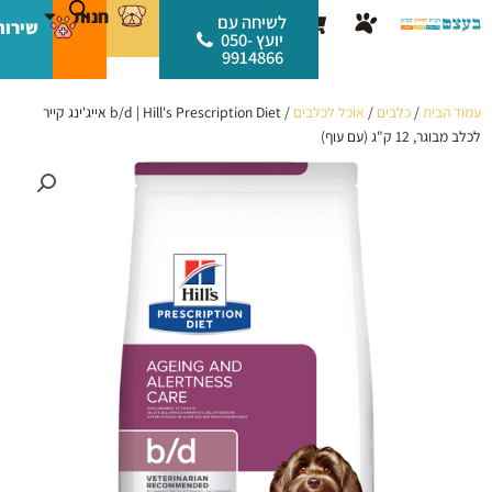
ילוג
לתוכן
חנות
עגלת
לשיחה עם
שירות
תוכן
יועץ 050-
קניות
9914866
עמוד הבית
/
כלבים
/
אוכל לכלבים
/ b/d | Hill's Prescription Diet אייג'ינג קייר
לכלב מבוגר, 12 ק"ג (עם עוף)