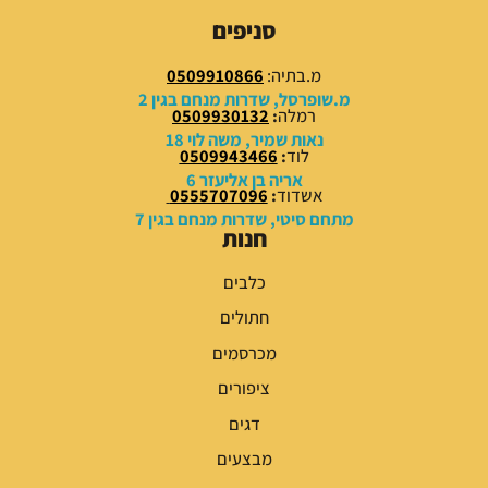
9
9
סניפים
.
.
0
0
מ.בתיה:
0509910866
0
0
מ.שופרסל, שדרות מנחם בגין 2
רמלה
:
0509930132
₪
₪
נאות שמיר, משה לוי 18
לוד
:
0509943466
.
.
אריה בן אליעזר 6
אשדוד
:
0555707096
מתחם סיטי, שדרות מנחם בגין 7
חנות
כלבים
חתולים
מכרסמים
ציפורים
דגים
מבצעים