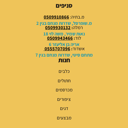
9
9
סניפים
.
.
0
0
מ.בתיה:
0509910866
0
0
מ.שופרסל, שדרות מנחם בגין 2
רמלה
:
0509930132
₪
₪
נאות שמיר, משה לוי 18
לוד
:
0509943466
.
.
אריה בן אליעזר 6
אשדוד
:
0555707096
מתחם סיטי, שדרות מנחם בגין 7
חנות
כלבים
חתולים
מכרסמים
ציפורים
דגים
מבצעים