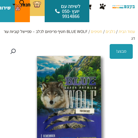
ילוג
לתוכן
חנות
עגלת
לשיחה עם
שירות
תוכן
יועץ 050-
קניות
9914866
עמוד הבית
/
כלבים
/
חטיפים
/ BLUE WOLF חטיף פרימיום לכלב – ספיישל קוביות עור
דג
מבצע!