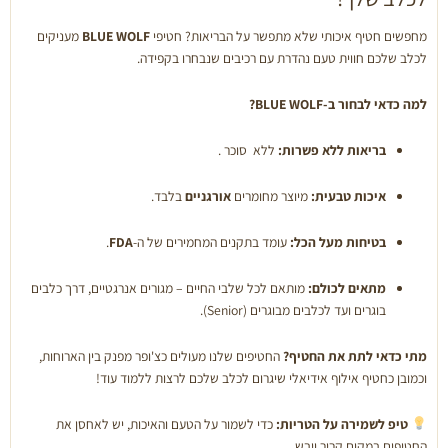
ספיישל
קוביות
מחפשים חטיף איכותי שלא מתפשר על הבריאות? חטיפי
BLUE WOLF
מעניקים
עור
לכלב שלכם חווית טעם נהדרת עם רכיבים שנבחרו בקפידה.
דג
למה כדאי לבחור ב-BLUE WOLF?
בריאות ללא פשרות:
ללא סוכר .
איכות טבעית:
מיוצר מחומרים
אורגניים
בלבד.
בטיחות מעל הכל:
עומד בתקנים המחמירים של ה-
FDA
.
מתאים לכולם:
מותאם לכל שלבי החיים – מגורים אנרגטיים, דרך כלבים
בוגרים ועד לכלבים מבוגרים (Senior).
מתי כדאי לתת את החטיף?
החטיפים שלנו מעולים כצ'ופר מפנק בין הארוחות,
וכמובן כחטיף אילוף אידיאלי שיגרום לכלב שלכם לרצות ללמוד עוד!
טיפ לשמירה על הטריות:
כדי לשמור על הטעם והאיכות, יש לאחסן את
החטיפים במקום קריר ויבש.