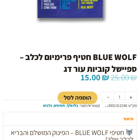
BLUE WOLF חטיף פרימיום לכלב –
ספיישל קוביות עור דג
המחיר
המחיר
15.00
₪
25.00
₪
המקורי
הנוכחי
כמות
היה:
הוא:
של
15.00 ₪.
25.00 ₪.
הוספה לסל
-
+
BLUE
מק"ט:
753951312196
קטגוריות מוצר:
בלו וולף
,
חטיפים
,
כלבים
WOLF
חטיף
תיאור
פרימיום
לכלב
חטיפי BLUE WOLF – הפינוק המושלם והבריא
–
לכלב שלך!