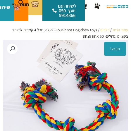
ילוג
לתוכן
חנות
עגלת
לשיחה עם
שירות
תוכן
יועץ 050-
קניות
9914866
עמוד הבית
/
כלבים
/ Four-Knot Dog chew toys- צעצוע חבל 4 קשרים לכלבים
בינוניים וגדולים- 50 אחוז הנחה
מבצע!