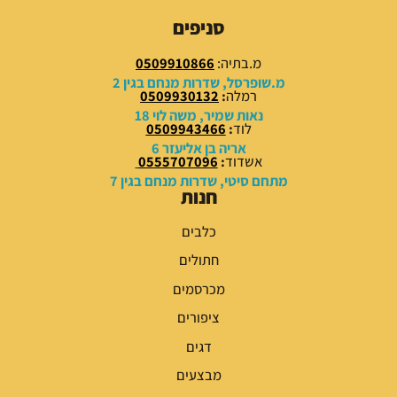
9
9
סניפים
.
.
0
0
מ.בתיה:
0509910866
0
0
מ.שופרסל, שדרות מנחם בגין 2
רמלה
:
0509930132
₪
₪
נאות שמיר, משה לוי 18
לוד
:
0509943466
.
.
אריה בן אליעזר 6
אשדוד
:
0555707096
מתחם סיטי, שדרות מנחם בגין 7
חנות
כלבים
חתולים
מכרסמים
ציפורים
דגים
מבצעים