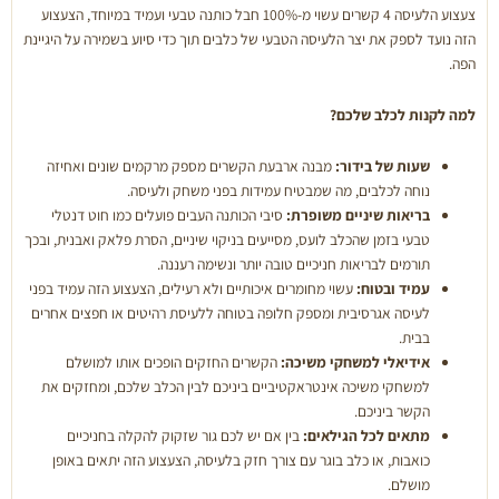
צעצוע הלעיסה 4 קשרים עשוי מ-100% חבל כותנה טבעי ועמיד במיוחד, הצעצוע
צעצוע
הזה נועד לספק את יצר הלעיסה הטבעי של כלבים תוך כדי סיוע בשמירה על היגיינת
חבל
הפה.
4
קשרים
למה לקנות לכלב שלכם?
לכלבים
בינוניים
שעות של בידור:
מבנה ארבעת הקשרים מספק מרקמים שונים ואחיזה
וגדולים-
נוחה לכלבים, מה שמבטיח עמידות בפני משחק ולעיסה.
50
בריאות שיניים משופרת:
סיבי הכותנה העבים פועלים כמו חוט דנטלי
אחוז
טבעי בזמן שהכלב לועס, מסייעים בניקוי שיניים, הסרת פלאק ואבנית, ובכך
הנחה
תורמים לבריאות חניכיים טובה יותר ונשימה רעננה.
עמיד ובטוח:
עשוי מחומרים איכותיים ולא רעילים, הצעצוע הזה עמיד בפני
לעיסה אגרסיבית ומספק חלופה בטוחה ללעיסת רהיטים או חפצים אחרים
בבית.
אידיאלי למשחקי משיכה:
הקשרים החזקים הופכים אותו למושלם
למשחקי משיכה אינטראקטיביים ביניכם לבין הכלב שלכם, ומחזקים את
הקשר ביניכם.
מתאים לכל הגילאים:
בין אם יש לכם גור שזקוק להקלה בחניכיים
כואבות, או כלב בוגר עם צורך חזק בלעיסה, הצעצוע הזה יתאים באופן
מושלם.