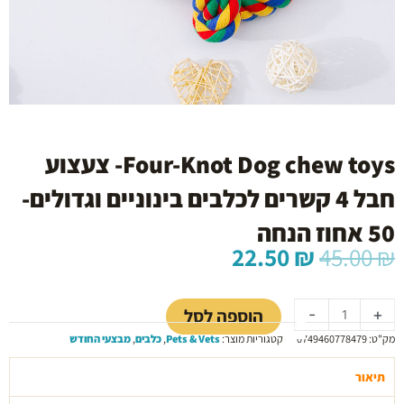
Four-Knot Dog chew toys- צעצוע
חבל 4 קשרים לכלבים בינוניים וגדולים-
50 אחוז הנחה
המחיר
המחיר
22.50
₪
45.00
₪
המקורי
הנוכחי
כמות
היה:
הוא:
של
22.50 ₪.
45.00 ₪.
הוספה לסל
-
+
Four-
מק"ט:
0749460778479
קטגוריות מוצר:
Pets & Vets
,
כלבים
,
מבצעי החודש
Knot
Dog
תיאור
chew
toys-