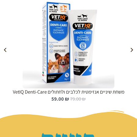
הוספה לעגלה
משחת שיניים אנזימטית לכלבים ולחתולים VetIQ Denti-Care
ה
ה
59.00
₪
79.00
₪
מ
מ
ח
ח
י
י
ר
ר
ה
ה