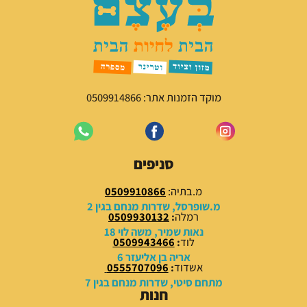
מ
נ
ק
ו
ו
כ
ר
ח
י
י
ה
ה
י
ו
מוקד הזמנות אתר: 0509914866
ה
א
:
:
5
7
9
9
סניפים
.
.
0
0
מ.בתיה:
0509910866
0
0
מ.שופרסל, שדרות מנחם בגין 2
רמלה
:
0509930132
₪
₪
נאות שמיר, משה לוי 18
לוד
:
0509943466
.
.
אריה בן אליעזר 6
אשדוד
:
0555707096
מתחם סיטי, שדרות מנחם בגין 7
חנות