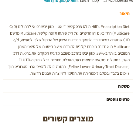
מק"ט:
52742042206
קטגוריות מוצר:
חתולים
,
מזון
,
מזון רפואי
C/D
עוף
תיאור
במשקל
Hill's Prescription Diet הילס פרסקיפשן דיאט – מזון יבש רפואי לחתולים (C/D
3
Multicare) התזונאים והווטרינרים של היל פיתחו תזונה קלינית Multicare מרשם
ק"ג
C/D שנוסחה במיוחד כדי לתמוך בבריאות השתן של החתול שלך. למעשה, c/d
Multicare היא תזונה מוכחת קלינית להורדת שיעור הישנות של סימני השתן
הנפוצים ביותר ב-89%. מזון יבש בהרכב מעוצב מדעית המקדם את בריאות דרכי
השתן בחתולים ומתאים לשימוש בעת האכלת חתולים בכל צורות ה-FLUTD
(Feline Lower Urinary Tract Disease). ההזנה יכולה להמיס אבני סטרוביט תוך
7 ימים בלבד ובמקביל מפחיתה את הסיכון להיווצרות אבנים חדשות.
משלוח
פרטים נוספים
מוצרים קשורים