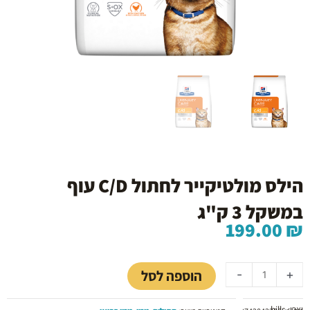
הילס מולטיקייר לחתול C/D עוף
במשקל 3 ק"ג
199.00
₪
כמות
של
הוספה לסל
-
+
הילס
מולטיקייר
יצרן: hills
לחתול