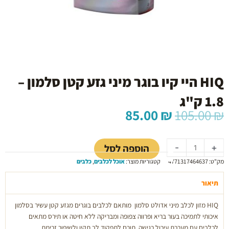
HIQ היי קיו בוגר מיני גזע קטן סלמון –
1.8 ק"ג
המחיר
המחיר
85.00
₪
105.00
₪
המקורי
הנוכחי
כמות
היה:
הוא:
של
85.00 ₪.
105.00 ₪.
הוספה לסל
-
+
HIQ
מק"ט:
4771317464637
קטגוריות מוצר:
אוכל לכלבים
,
כלבים
היי
קיו
תיאור
בוגר
מיני
HIQ
מזון לכלב מיני אדולט סלמון מותאם לכלבים בוגרים מגזע קטן עשיר בסלמון
גזע
איכותי לתמיכה בעור בריא ופרווה צפופה ומבריקה ללא חיטה או תירס מתאים
קטן
לכלבים עם מערכת עיכול רגישה. תורם לתפקוד לב תקין ולשיפור זרימת