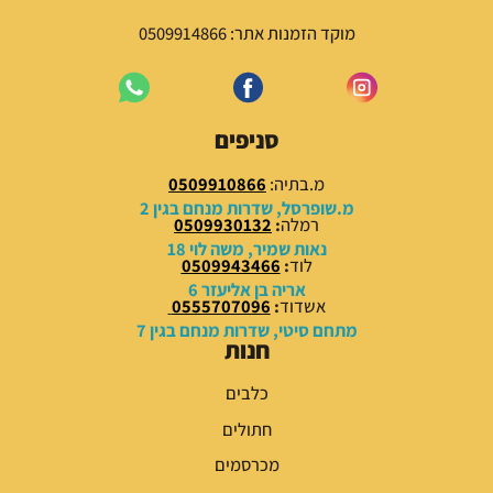
ה
ה
י
ו
מוקד הזמנות אתר: 0509914866
ה
א
:
:
1
1
1
4
סניפים
9
9
.
.
מ.בתיה:
0509910866
0
0
מ.שופרסל, שדרות מנחם בגין 2
0
0
רמלה
:
0509930132
נאות שמיר, משה לוי 18
לוד
:
0509943466
₪
₪
אריה בן אליעזר 6
.
.
אשדוד
:
0555707096
מתחם סיטי, שדרות מנחם בגין 7
חנות
כלבים
חתולים
מכרסמים