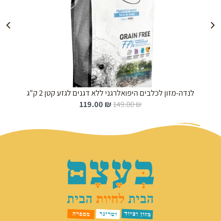
הוספה לעגלה
לנדה-מזון לכלבים היפואלרגני ללא דגנים לגזע קטן 2 ק"ג
ה
ה
119.00
₪
149.00
₪
מ
מ
ח
ח
י
י
ר
ר
ה
ה
מ
נ
ק
ו
ו
כ
ר
ח
י
י