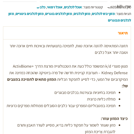
יצרן: hills
|
מק"ט:
40605882
קטגוריות מוצר:
אוכל לכלבים
,
אוכל רפואי
,
כלבים
Hill's
תגיות מוצר:
מזון יבש לכלבים
,
מזון לכלבים
,
מזון לכלבים בוגרים
,
מזון לכלבים בינוניים
,
מזון
Prescription
לכלבים מבוגרים
Diet
קידני
תיאור
+
תזונה המתאימה להזנה ארוכת טווח, לתמיכה בתנועתיות ובאיכות חיים ארוכה יותר
מוביליטי
וטובה יותר אצל כלבים
לכלב,
12ק"ג
מגוון מוצרי k/d המשופר כולל כעת את הטכנולוגייה פורצת הדרך ActivBiome+
Kidney Defense – תערובת קניינית חדשה של פרה-ביוטיקה שהוכחה כמזינה את
המיקרוביום של המעי, כדי לסייע לתפקוד הכליות
המזון מתאים לתמיכה במצבים
של:
תמיכה בחיוניות ובעירנות בכלבים מבוגרים
מחלת כליות כרונית
תמיכה במטבוליזם המפרקי עבור כלבים הסובלים ממחלות מפרקים כרוניות
כיצד המזון עוזר:
מזון שעוזר לשמור על תפקוד כליות בריא, מסייע לעורר תאבון ותורם
להגברת צריכת המזון