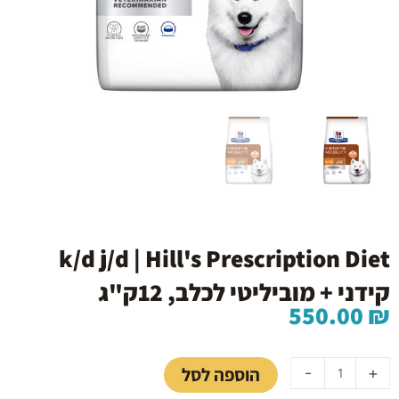
k/d j/d | Hill's Prescription Diet
קידני + מוביליטי לכלב, 12ק"ג
550.00
₪
כמות
של
הוספה לסל
-
+
k/d
j/d