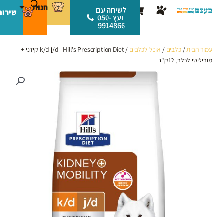
ילוג
לתוכן
חנות
עגלת
לשיחה עם
שירות
תוכן
יועץ 050-
קניות
9914866
עמוד הבית
/
כלבים
/
אוכל לכלבים
/ k/d j/d | Hill's Prescription Diet קידני +
מוביליטי לכלב, 12ק"ג