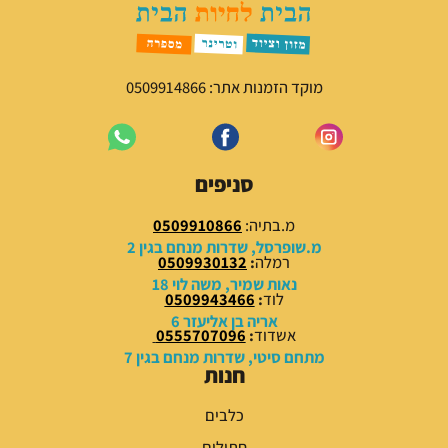
ר
ח
י
י
ה
ה
י
ו
מוקד הזמנות אתר: 0509914866
ה
א
:
:
5
7
9
9
סניפים
.
.
0
0
מ.בתיה:
0509910866
0
0
מ.שופרסל, שדרות מנחם בגין 2
רמלה
:
0509930132
₪
₪
נאות שמיר, משה לוי 18
לוד
:
0509943466
.
.
אריה בן אליעזר 6
אשדוד
:
0555707096
מתחם סיטי, שדרות מנחם בגין 7
חנות
כלבים
חתולים