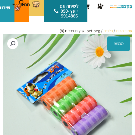
ילוג
לתוכן
חנות
עגלת
לשיחה עם
שירות
תוכן
יועץ 050-
קניות
9914866
עמוד הבית
/
כלבים
/ pet beg- שקיות צרכים (8)
מבצע!