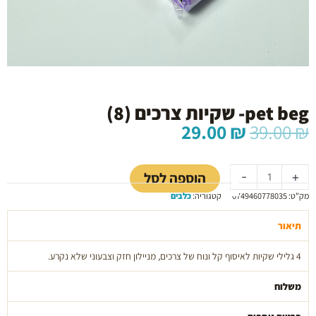
pet beg- שקיות צרכים (8)
המחיר
המחיר
29.00
₪
39.00
₪
המקורי
הנוכחי
כמות
היה:
הוא:
של
29.00 ₪.
39.00 ₪.
הוספה לסל
-
+
pet
מק"ט:
0749460778035
קטגוריה:
כלבים
beg-
שקיות
תיאור
צרכים
(8)
4 גלילי שקיות לאיסוף קל ונוח של צרכים, מניילון חזק וצבעוני שלא נקרע.
משלוח