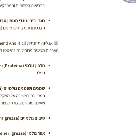
בבריאות הסחוסים והמפרקים
נוגדי ריח ונוגדי חמצון טבע
הצרכים) ותמצית ערמונים (0.01%).
אנליזה תזונתית (Componenti Analitici)
הערכים מציגים פרופיל תזונתי סטנד
חלבון גולמי (Proteina):
רגילה.
שמנים ושומנים גולמיים (Oli e grassi grezzi):
שאינם פעילים בצורה קיצוני
סיבים גולמיים (Fibra grezza):
אפר גולמי (Ceneri grezze):