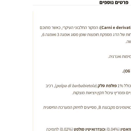
פרטים נוספים
המקור החלבוני העיקרי, כאשר מתוכם
יש מינימום של 5% דג. הנוכחות של הדג מספקת חומצות שומן מסוג אומגה 3 ואומגה 6,
וה.
מות ואנרגיה.
ולל 1%
פולפת סלק
(
polpa di barbabietola
), רכיב
ם וממריץ עיכול תקין ויציאות מוצקות.
עשירים בוויטמינים מקבוצת B, מסייעים לחיזוק המערכת החיסונית
זאמין
(0.04%) ו
כונדרואיטין סולפט
(0.02%) לתמיכה