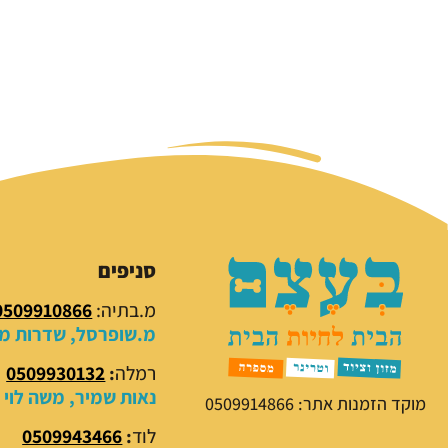
סניפים
מ.בתיה:
0509910866
מ.שופרסל, שדרות מנח
רמלה
:
0509930132
נאות שמיר, משה לוי 18
מוקד הזמנות אתר: 0509914866
לוד
:
0509943466