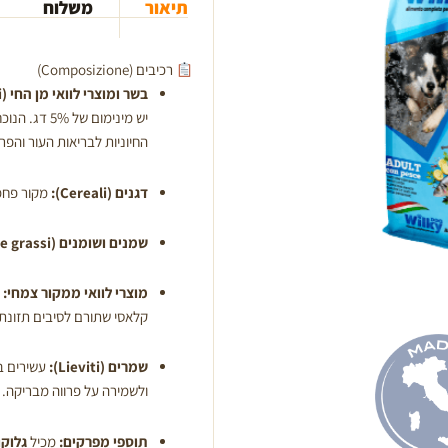
תיאור
משלוח
רכיבים (Composizione)
בשר ומוצרי לוואי מן החי (Carni e derivati):
החיוניות לבריאות העור והפרו
דגנים (Cereali):
מקור פחמי
שמנים ושומנים (Oli e grassi).
מוצרי לוואי ממקור צמחי:
כ
קלאסי שתורם לסיבים תזונתיי
שמרים (Lieviti):
ולשמירה על פרווה מבריקה.
תוספי מפרקים:
מכיל
גלוקו