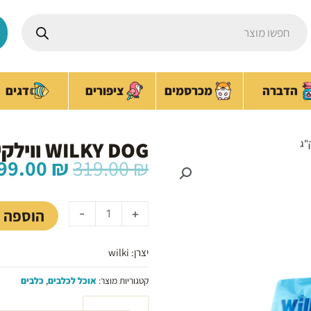
Products
search
ציפורים
הדברה
מכרסמים
דגים
WILKY DOG ווילקי דג 20 ק"ג
המחיר
99.00
₪
319.00
₪
המקורי
כמות
היה:
של
319.00 ₪.
הוספה 
-
+
WILKY
DOG
יצרן: wilki
ווילקי
דג
קטגוריות מוצר:
אוכל לכלבים
,
כלבים
20
ק"ג