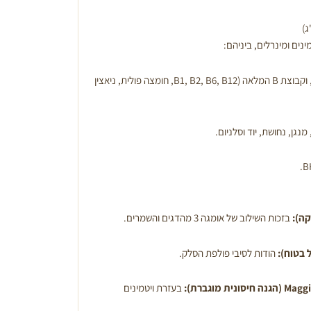
ג)
נים ומינרלים, ביניהם:
ויטמינים קלאסיים: A, D3, E, וקבוצת B המלאה (B1, B2, B6, B12, חומצה פולית, ניאצין
מנגן, נחושת, יוד וסלניום.
בזכות השילוב של אומגה 3 מהדגים והשמרים.
הודות לסיבי פולפת הסלק.
ת מוגברת):
בעזרת ויטמינים