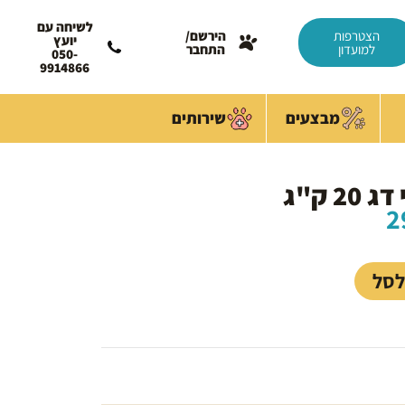
לשיחה עם
הצטרפות
הירשם/
יועץ
למועדון
התחבר
050-
9914866
מבצעים
שירותים
המחיר
2
הנוכחי
הוא:
299.00 ₪.
לסל