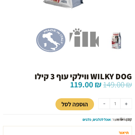
WILKY DOG ווילקי עוף 3 קילו
המחיר
המחיר
119.00
₪
149.00
₪
המקורי
הנוכחי
כמות
היה:
הוא:
של
119.00 ₪.
149.00 ₪.
הוספה לסל
-
+
WILKY
DOG
יצרן: wilki
ווילקי
קטגוריות מוצר:
אוכל לכלבים
,
כלבים
עוף
3
תיאור