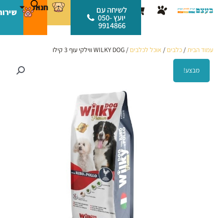
ילוג
לתוכן
חנות
עגלת
לשיחה עם
שירות
תוכן
יועץ 050-
קניות
9914866
עמוד הבית
/
כלבים
/
אוכל לכלבים
/ WILKY DOG ווילקי עוף 3 קילו
מבצע!