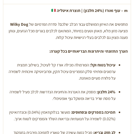
קילו
m – עוף ואורז (24% חלבון) | תוצרת איטליה
מחפשים את האיזון המושלם עבור הכלב שלכם? סדרת הפרמיום של
Wilky Dog
מציעה מזון מלא, מאוזן וטעים במיוחד, המותאם לכלבים בוגרים מכל הגזעים, ונותן
מענה מצוין גם לכלבים בעלי רגישויות עיכול קלות.
הערך התזונתי והיתרונות הבריאותיים בכל קערה:
עיכול בטוח וקל:
הפורמולה מכילה אורז קל לעיכול, בשילוב תמצית
ערמונים ופתיתי סלק הממריצים עיכול תקין, ופרוביוטיקה איכותית לשמירה
על פלורת מעיים מאוזנת.
24% חלבון:
מספק את האנרגיה והחיוניות הנדרשות לכלב פעיל לשמירה
על מסת שריר בריאה ומשקל גוף אופטימלי.
תמיכה במפרקים ובסחוסים:
מועשר בגלוקוזאמין (0.04%) וכונדרואיטין
(0.02%) לשמירה על תנועתיות ובריאות השלד והמפרקים לטווח ארוך.
לב חזק ובריא:
מכיל כמות עשירה של טאורין לתמיכה מירבית בתפקוד